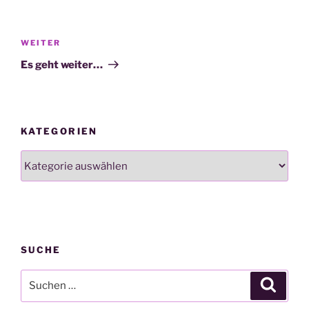
Beitragsnavigation
Nächster
WEITER
Beitrag
Es geht weiter…
KATEGORIEN
Kategorien
SUCHE
Suchen
Suche
nach: