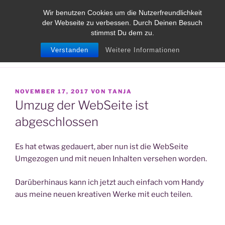
Zum
TANJA MESSMER
Wir benutzen Cookies um die Nutzerfreundlichkeit
Inhalt
der Webseite zu verbessen. Durch Deinen Besuch
Die Schneiderin für besondere Fälle
springen
stimmst Du dem zu.
Verstanden
Weitere Informationen
Menü
VERÖFFENTLICHT
NOVEMBER 17, 2017
VON
TANJA
AM
Umzug der WebSeite ist
abgeschlossen
Es hat etwas gedauert, aber nun ist die WebSeite
Umgezogen und mit neuen Inhalten versehen worden.
Darüberhinaus kann ich jetzt auch einfach vom Handy
aus meine neuen kreativen Werke mit euch teilen.