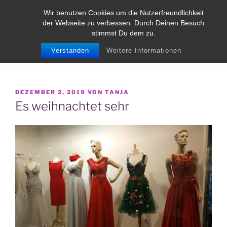
Zum
TANJA MESSMER
Wir benutzen Cookies um die Nutzerfreundlichkeit
Inhalt
der Webseite zu verbessen. Durch Deinen Besuch
Die Schneiderin für besondere Fälle
springen
stimmst Du dem zu.
Verstanden
Weitere Informationen
Menü
VERÖFFENTLICHT
DEZEMBER 2, 2019
VON
TANJA
AM
Es weihnachtet sehr