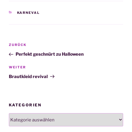
KATEGORIEN
KARNEVAL
Beitragsnavigation
Vorheriger
ZURÜCK
Beitrag
Perfekt geschnürt zu Halloween
Nächster
WEITER
Beitrag
Brautkleid revival
KATEGORIEN
Kategorien