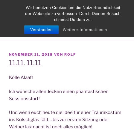
Zum
TANJA MESSMER
Wir benutzen Cookies um die Nutzerfreundlichkeit
Inhalt
der Webseite zu verbessen. Durch Deinen Besuch
Die Schneiderin für besondere Fälle
springen
stimmst Du dem zu.
Verstanden
Weitere Informationen
Menü
VERÖFFENTLICHT
NOVEMBER 11, 2018
VON
ROLF
AM
11.11. 11:11
Kölle Alaaf!
Ich wünsche allen Jecken einen phantastischen
Sessionsstart!
Und wenn euch heute die Idee für euer Traumkostüm
ins Kölschglas fällt… bis zur ersten Sitzung oder
Weiberfastnacht ist noch alles möglich!